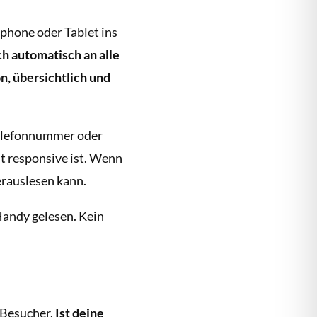
tphone oder Tablet ins
ich automatisch an alle
n, übersichtlich und
 Telefonnummer oder
t responsive ist. Wenn
erauslesen kann.
andy gelesen. Kein
 Besucher.
Ist deine