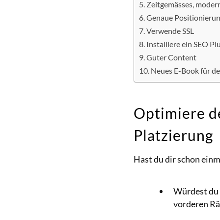
Zeitgemässes, moder
Genaue Positionieru
Verwende SSL
Installiere ein SEO Pl
Guter Content
Neues E-Book für de
Optimiere d
Platzierung
Hast du dir schon ein
Würdest du 
vorderen R