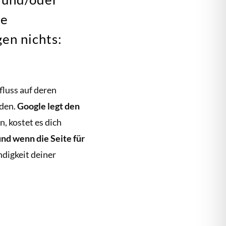
se
en nichts:
fluss auf deren
den.
Google legt den
, kostet es dich
nd wenn die Seite für
ndigkeit deiner