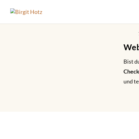
Web
Bist d
Checkl
und te