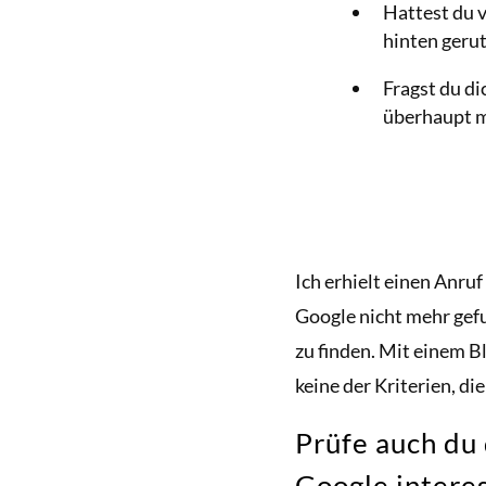
Hattest du v
hinten geru
Fragst du d
überhaupt m
Ich erhielt einen Anruf
Google nicht mehr gefun
zu finden. Mit einem Bl
keine der Kriterien, di
Prüfe auch du 
Google intere