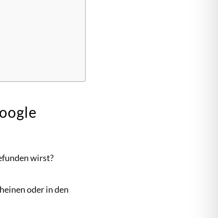
Google
efunden wirst?
heinen oder in den