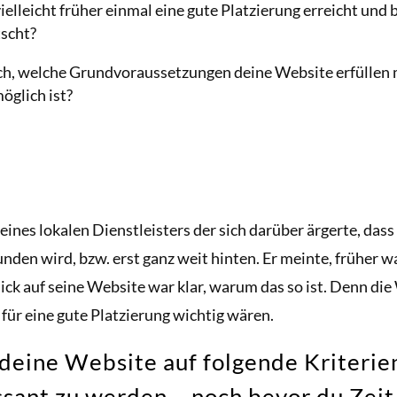
ielleicht früher einmal eine gute Platzierung erreicht und b
tscht?
ich, welche Grundvoraussetzungen deine Website erfüllen 
öglich ist?
 eines lokalen Dienstleisters der sich darüber ärgerte, das
den wird, bzw. erst ganz weit hinten. Er meinte, früher wa
ick auf seine Website war klar, warum das so ist. Denn die 
e für eine gute Platzierung wichtig wären.
deine Website auf folgende Kriterie
ssant zu werden – noch bevor du Zei