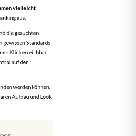
mmen vielleicht
Ranking aus.
und die gesuchten
von gewissen Standards.
nen Klick erreichbar
ntral auf der
efunden werden können.
klaren Aufbau und Look
iner