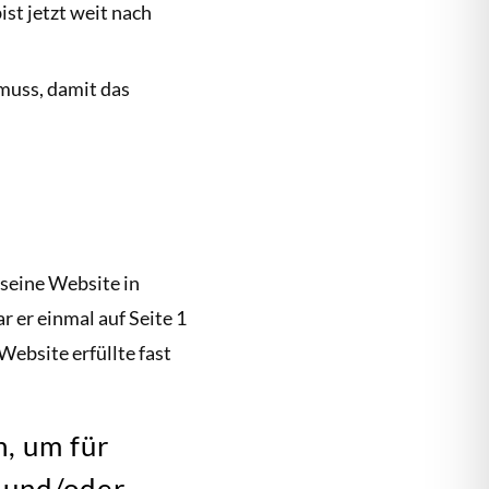
ist jetzt weit nach
muss, damit das
s seine Website in
r er einmal auf Seite 1
Website erfüllte fast
n, um für
t und/oder