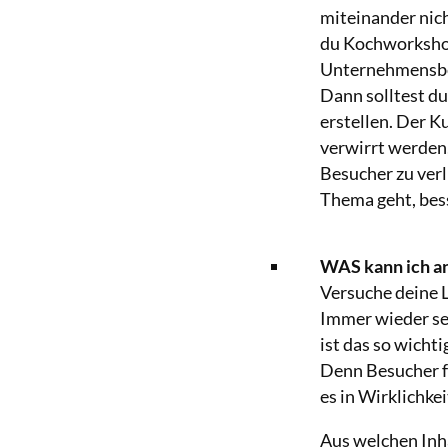
miteinander nich
du Kochworkshop
Unternehmensbe
Dann solltest du
erstellen. Der K
verwirrt werden,
Besucher zu ver
Thema geht, bess
WAS kann ich a
Versuche deine L
Immer wieder seh
ist das so wicht
Denn Besucher f
es in Wirklichkei
Aus welchen Inh