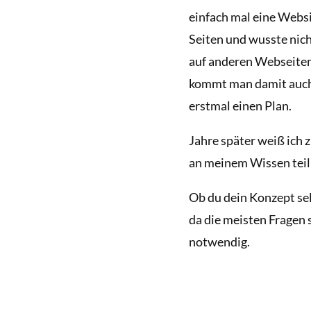
einfach mal eine Websit
Seiten und wusste nich
auf anderen Webseiten,
kommt man damit auch 
erstmal einen Plan.
Jahre später weiß ich
an meinem Wissen teilh
Ob du dein Konzept selb
da die meisten Fragen 
notwendig.