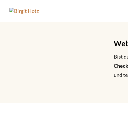
Web
Bist d
Checkl
und te