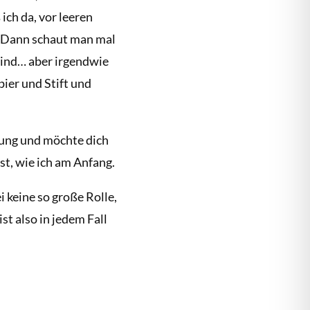
ich da, vor leeren
l. Dann schaut man mal
sind… aber irgendwie
ier und Stift und
lung und möchte dich
t, wie ich am Anfang.
i keine so große Rolle,
st also in jedem Fall