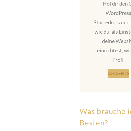
Hol dir den 
WordPres
Starterkurs
und 
wie du, als Einst
deine Websi
einrichtest, wi
Profi.
LOS GEHT’S
Was brauche ic
Besten?