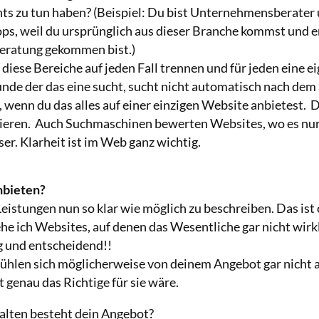
ts zu tun haben? (Beispiel: Du bist Unternehmensberater u
s, weil du ursprünglich aus dieser Branche kommst und er
ratung gekommen bist.)
 diese Bereiche auf jeden Fall trennen und für jeden eine 
unde der das eine sucht, sucht nicht automatisch nach de
 wenn du das alles auf einer einzigen Website anbietest. 
lieren. Auch Suchmaschinen bewerten Websites, wo es nur
er. Klarheit ist im Web ganz wichtig.
nbieten?
eistungen nun so klar wie möglich zu beschreiben. Das ist o
e ich Websites, auf denen das Wesentliche gar nicht wirk
ig und entscheidend!!
ühlen sich möglicherweise von deinem Angebot gar nicht
t genau das Richtige für sie wäre.
alten besteht dein Angebot?