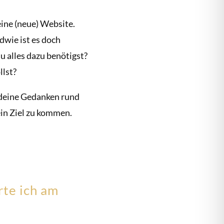
eine (neue) Website.
dwie ist es doch
u alles dazu benötigst?
llst?
r, deine Gedanken rund
in Ziel zu kommen.
rte ich am