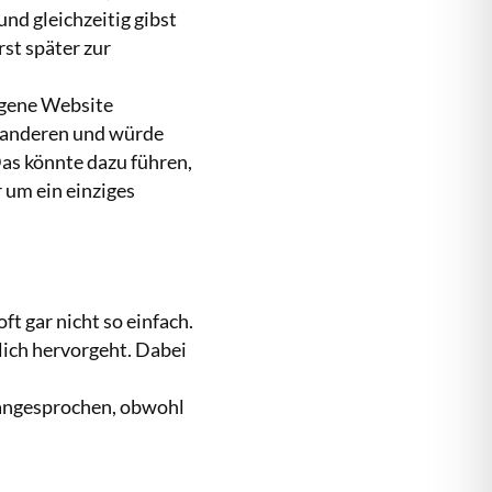
nd gleichzeitig gibst
st später zur
eigene Website
m anderen und würde
Das könnte dazu führen,
 um ein einziges
ft gar nicht so einfach.
lich hervorgeht. Dabei
 angesprochen, obwohl