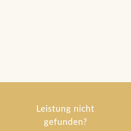
Onlinekurse? Wir legen Kursbereiche
und Mitgliederbereiche mit Digimember,
Digistore, Learndash und WordPress an.
Leistung nicht
gefunden?