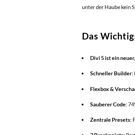
unter der Haube kein S
Das Wichtig
Divi 5 ist ein neue
Schneller Builder
:
Flexbox & Versch
Sauberer Code
: 74
Zentrale Presets
: 