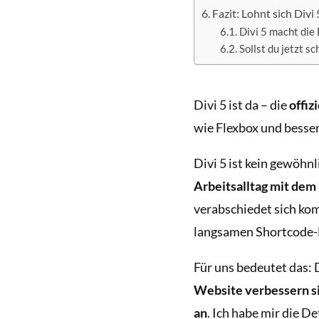
Fazit: Lohnt sich Divi 
Divi 5 macht die 
Sollst du jetzt s
Divi 5 ist da – die
offiz
wie Flexbox und besse
Divi 5 ist kein gewöhn
Arbeitsalltag mit dem
verabschiedet sich kom
langsamen Shortcode-B
Für uns bedeutet das: D
Website verbessern si
an
. Ich habe mir die De