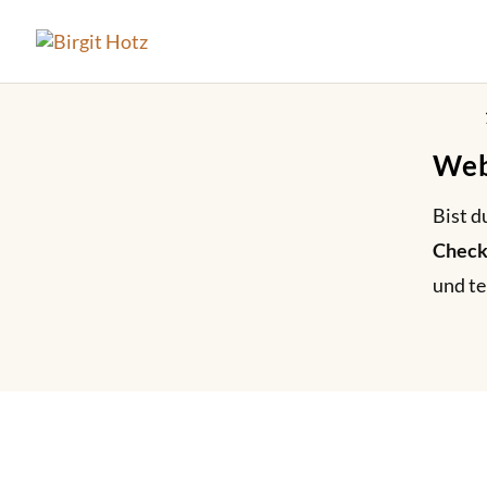
Web
Bist d
Checkl
und te