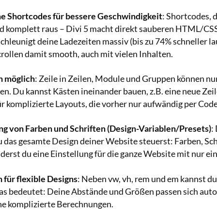
e Shortcodes für bessere Geschwindigkeit
: Shortcodes, 
d komplett raus – Divi 5 macht direkt sauberen HTML/CS
chleunigt deine Ladezeiten massiv (bis zu 74% schneller l
crollen damit smooth, auch mit vielen Inhalten.
n möglich
: Zeile in Zeilen, Module und Gruppen können nu
n. Du kannst Kästen ineinander bauen, z.B. eine neue Zeile
für komplizierte Layouts, die vorher nur aufwändig per Co
g von Farben und Schriften (Design-Variablen/Presets)
:
u das gesamte Design deiner Website steuerst: Farben, Sch
derst du eine Einstellung für die ganze Website mit nur ei
für flexible Designs
: Neben vw, vh, rem und em kannst du j
s bedeutet: Deine Abstände und Größen passen sich auto
ne komplizierte Berechnungen.