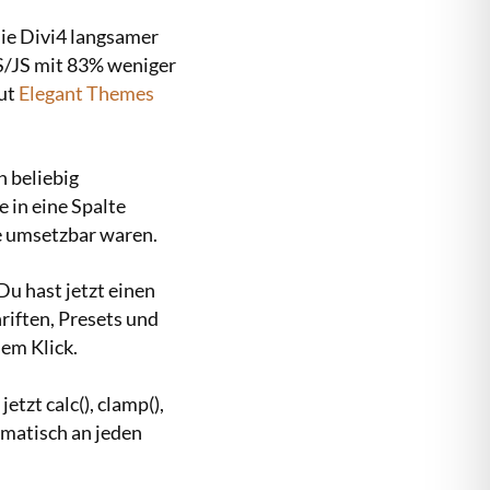
die Divi4 langsamer
S/JS mit 83% weniger
aut
Elegant Themes
n beliebig
 in eine Spalte
de umsetzbar waren.
 Du hast jetzt einen
riften, Presets und
nem Klick.
etzt calc(), clamp(),
matisch an jeden