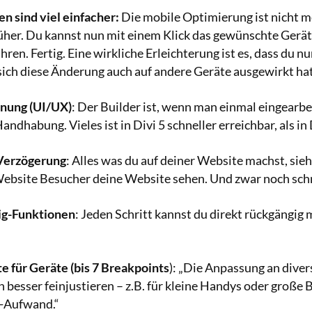
 sind viel einfacher:
Die mobile Optimierung ist nicht m
üher. Du kannst nun mit einem Klick das gewünschte Gerä
en. Fertig. Eine wirkliche Erleichterung ist es, dass du n
ich diese Änderung auch auf andere Geräte ausgewirkt hat
nung (UI/UX)
: Der Builder ist, wenn man einmal eingearbei
andhabung. Vieles ist in Divi 5 schneller erreichbar, als in 
 Verzögerung
: Alles was du auf deiner Website machst, siehs
Website Besucher deine Website sehen. Und zwar noch schne
ig-Funktionen
: Jeden Schritt kannst du direkt rückgängig
 für Geräte (bis 7 Breakpoints
): „Die Anpassung an dive
h besser feinjustieren – z.B. für kleine Handys oder große 
a-Aufwand.“