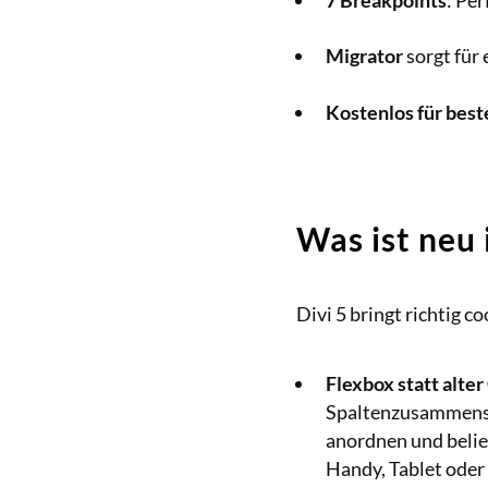
7 Breakpoints
: Pe
Migrator
sorgt für
Kostenlos für bes
Was ist neu 
Divi 5 bringt richtig c
Flexbox statt alte
Spaltenzusammenste
anordnen und belieb
Handy, Tablet oder