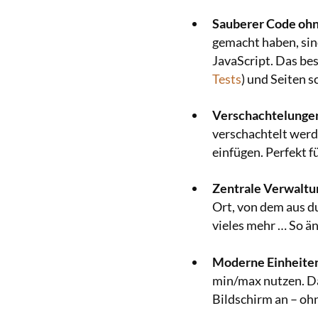
Sauberer Code ohn
gemacht haben, sin
JavaScript. Das bes
Tests
) und Seiten s
Verschachtelunge
verschachtelt werde
einfügen. Perfekt 
Zentrale Verwaltun
Ort, von dem aus d
vieles mehr … So än
Moderne Einheiten 
min/max nutzen. Da
Bildschirm an – oh