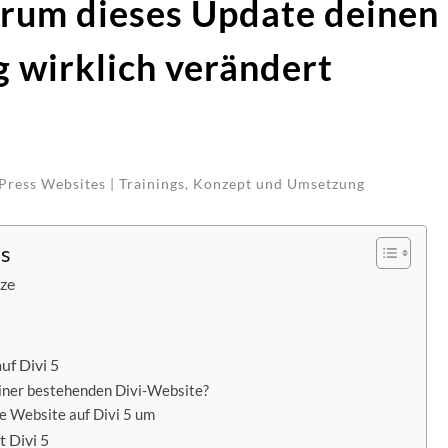
arum dieses Update deinen
g wirklich verändert
Press Websites | Trainings, Konzept und Umsetzung
is
rze
uf Divi 5
iner bestehenden Divi-Website?
ne Website auf Divi 5 um
 Divi 5