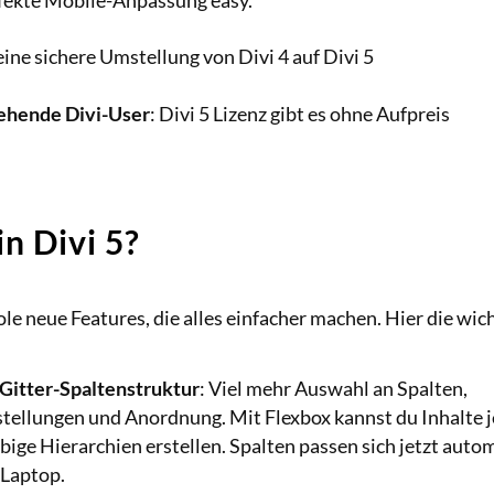
rfekte Mobile-Anpassung easy.
 eine sichere Umstellung von Divi 4 auf Divi 5
tehende Divi-User
: Divi 5 Lizenz gibt es ohne Aufpreis
in Divi 5?
oole neue Features, die alles einfacher machen. Hier die wic
r Gitter-Spaltenstruktur
: Viel mehr Auswahl an Spalten,
llungen und Anordnung. Mit Flexbox kannst du Inhalte jetz
ige Hierarchien erstellen. Spalten passen sich jetzt autom
 Laptop.