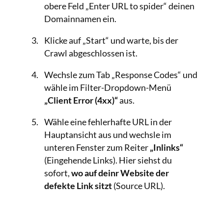
obere Feld „Enter URL to spider“ deinen
Domainnamen ein.
Klicke auf „Start“ und warte, bis der
Crawl abgeschlossen ist.
Wechsle zum Tab „Response Codes“ und
wähle im Filter-Dropdown-Menü
„Client Error (4xx)“
aus.
Wähle eine fehlerhafte URL in der
Hauptansicht aus und wechsle im
unteren Fenster zum Reiter
„Inlinks“
(Eingehende Links). Hier siehst du
sofort,
wo auf deinr Website der
defekte Link sitzt
(Source URL).