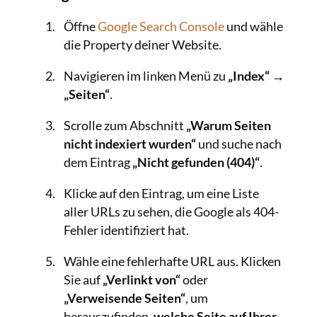
Öffne
Google Search Console
und wähle
die Property deiner Website.
Navigieren im linken Menü zu
„Index“
→
„Seiten“
.
Scrolle zum Abschnitt
„Warum Seiten
nicht indexiert wurden“
und suche nach
dem Eintrag
„Nicht gefunden (404)“
.
Klicke auf den Eintrag, um eine Liste
aller URLs zu sehen, die Google als 404-
Fehler identifiziert hat.
Wähle eine fehlerhafte URL aus. Klicken
Sie auf
„Verlinkt von“
oder
„Verweisende Seiten“
, um
herauszufinden,
welche Seite auf Ihrer